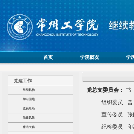
首页
学院概况
学
党建工作
党总支委员会
：
书
组织机构
学习园地
组织委员 曾 
党员活动
宣传
委员 张
党建风采
纪检委员 印
廉洁文化